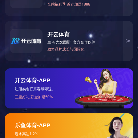
成本观
节约成本就是创造效益
客服观
思考换位，服务到位
管理理念
MANAGEMENT PHILOSOPHY
管理宗旨
业绩为王，制度为本，激励为要
人才观
想干事、敢干事、会干事的人是企业核心资源
用人观
企业为人才提供平台，人才凭才干拓展舞台