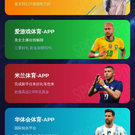
效率观
及时决断，立即行动
协作观
成就源于团队，团队成就自我
行为理念
BEHAVIOR CONCEPT
作风观
敢于担责任，才能担重任
同事观
相互尊重，彼此理解
沟通观
平等的心态，主动的姿态
学习观