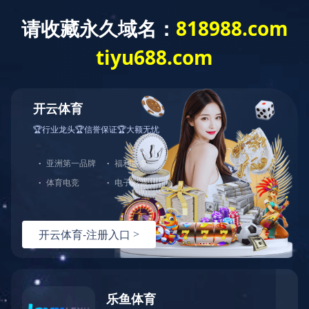
开云官方在线入口
开云官方在线入口-开云（中国）
走进星华
集团简介
旗下公司
发展历程
集团荣誉
新闻动态
集团新闻
媒体报道
开云官方在线入口
文化理念
精彩活动
星华故事
投资产业
文旅运营与融合
城市更新与改造
美丽乡村与赋能
社会公益
人才招聘
人才理念
招聘职位
星籍会
星华在线
意见反馈
联系我们