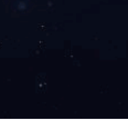
星华在线
意见反馈
联系我们
联系我们
地址：海口市海秀中路51-1号星华大厦20层
电话：0898-66766228
手机版网站
友情链接
LINK
三亚亚龙湾星华套房假日酒店
三亚星华旅游开发有限公司
海南中田旅业开发有限公司