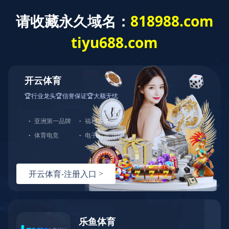
开云官方在线入口
开云官方在线入口-开云（中国）
走进星华
集团简介
旗下公司
发展历程
集团荣誉
新闻动态
集团新闻
媒体报道
开云官方在线入口
文化理念
精彩活动
星华故事
投资产业
文旅运营与融合
城市更新与改造
美丽乡村与赋能
社会公益
人才招聘
人才理念
招聘职位
星籍会
星华在线
意见反馈
联系我们