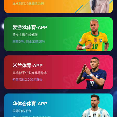
伴。
稍事休整以后，接下来的环节是自助烧烤晚宴，大家觥筹交
错，好不热闹。
晚餐过后进入篝火晚会环节， 一个简单的嗨场舞马上让大家
手舞足蹈。
紧接着是隆重的点火仪式，在大家的掌声欢呼声中，熊熊火焰
窜上了天空！
预示着星华集团将会像这篝火一样红红火火，越来越旺。