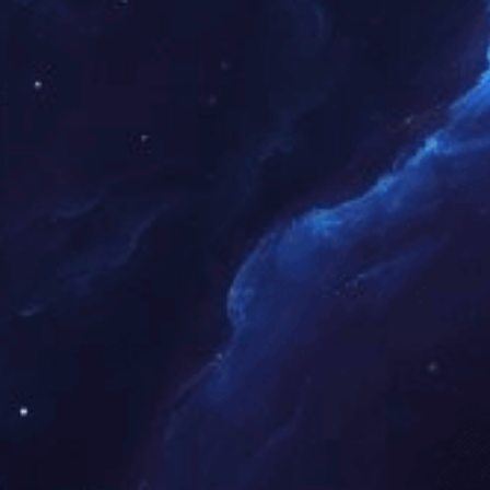
为社会贡献福祉”的企业使命，全力投身灾后救援工作。本次校
责任，弘扬家国情怀。
不拔的精神风貌。我们坚信，在全省人民乃至全社会的共同努力
式圆满举行