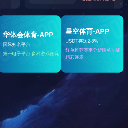
务队，第一时间投身抢险救灾行动，为灾后重建贡献星华力量。
分批次支援人大附中海口实验学校（初中部）,帮助周边道路及校
扶正护栏和指示牌，清理转移横亘在道路中间的大树，仔细检查
患。
学校环境，为师生复学复课保驾护航。