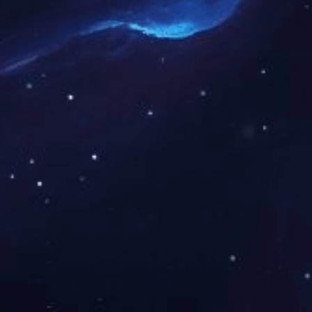
集团荣誉
星华动态
集团新闻
媒体报道
开云官方在线入口
文化理念
精彩活动
星华故事
投资产业
文旅运营与融合
城市更新与改造
美丽乡村与赋能
人才招聘
人才理念
招聘职位
星华在线
意见反馈